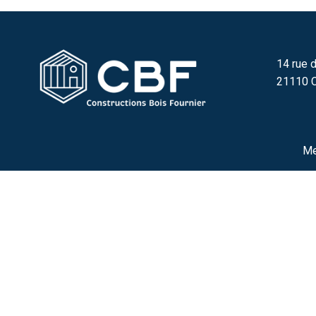
14 rue d
21110 C
Me