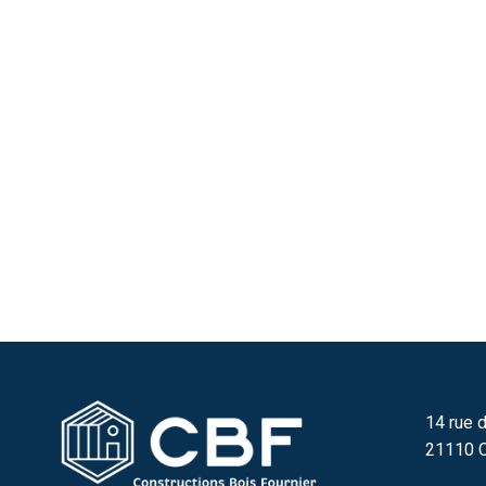
14 rue d
21110 C