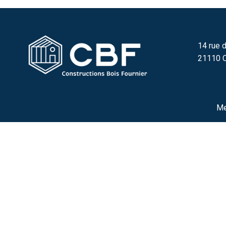
14 rue d
21110 C
Me