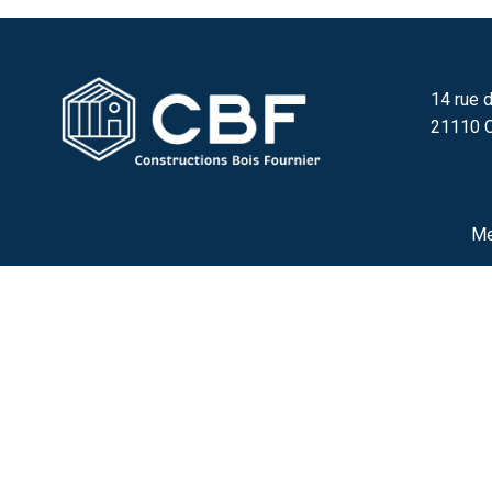
14 rue d
21110 C
Me