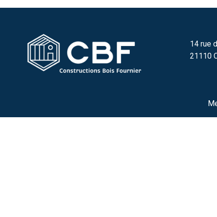
14 rue d
21110 C
Me