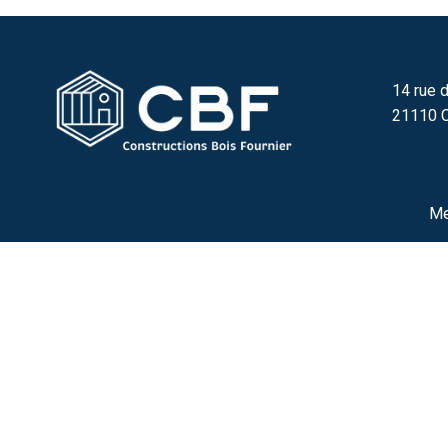
14 rue d
21110 C
Me