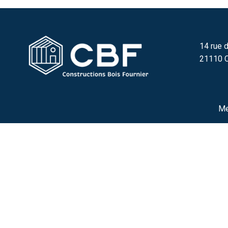
14 rue d
21110 C
Me