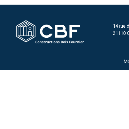
14 rue d
21110 C
Me